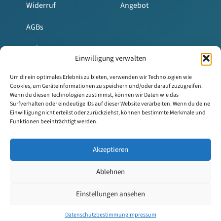
Widerruf
Angebot
AGBs
Haftung
Einwilligung verwalten
Um dir ein optimales Erlebnis zu bieten, verwenden wir Technologien wie
Cookies, um Geräteinformationen zu speichern und/oder darauf zuzugreifen.
Wenn du diesen Technologien zustimmst, können wir Daten wie das
Surfverhalten oder eindeutige IDs auf dieser Website verarbeiten. Wenn du deine
Einwilligung nicht erteilst oder zurückziehst, können bestimmte Merkmale und
Funktionen beeinträchtigt werden.
© Clever in Rente. Alle Inhalte dieser Website sind
urheberrechtlich geschützt. Eine Nutzung, Vervielfältigung
Akzeptieren
oder Verbreitung ist ohne vorherige Zustimmung nicht
gestattet. Weitere Informationen sowie
Ablehnen
Nutzungsbedingungen finden Sie in unseren AGB oder auf
den jeweiligen Unterseiten. Bei Verstößen behalten wir uns
Einstellungen ansehen
rechtliche Schritte vor.
Datenschutzbestimmung
Impressum