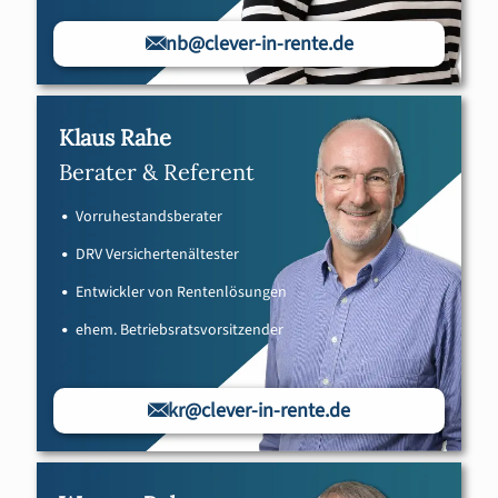
nb@clever-in-rente.de
Klaus Rahe
Berater & Referent
Vorruhestandsberater
DRV Versichertenältester
Entwickler von Rentenlösungen
ehem. Betriebsratsvorsitzender
kr@clever-in-rente.de