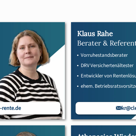
Klaus Rahe
Berater & Referen
Vorruhestandsberater
DRV Versichertenältester
Entwickler von Rentenlö
ehem. Betriebsratsvorsit
-rente.de
kr@cle