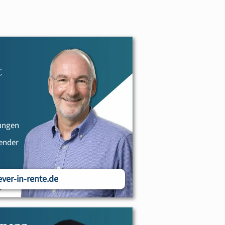
t
sungen
zender
ver-in-rente.de