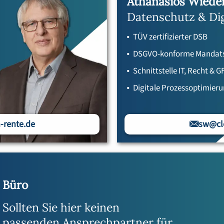
Athanasios Wied
Datenschutz & Dig
TÜV zertifizierter DSB
DSGVO-konforme Mandats
Schnittstelle IT, Recht & G
Digitale Prozessoptimier
-rente.de
sw@cle
Büro
Sollten Sie hier keinen
passenden Ansprechpartner für