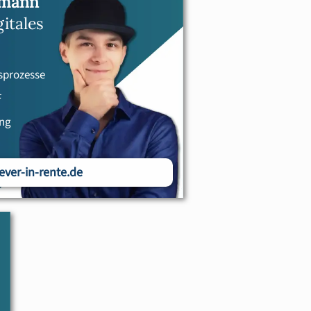
emann
itales
prozesse
F
ung
ver-in-rente.de