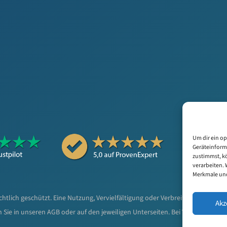
Um dir ein op
Geräteinform
zustimmst, kö
verarbeiten. 
Merkmale und
echtlich geschützt. Eine Nutzung, Vervielfältigung oder Verbreitung ist ohn
Akz
ie in unseren AGB oder auf den jeweiligen Unterseiten. Bei Verstößen behalt